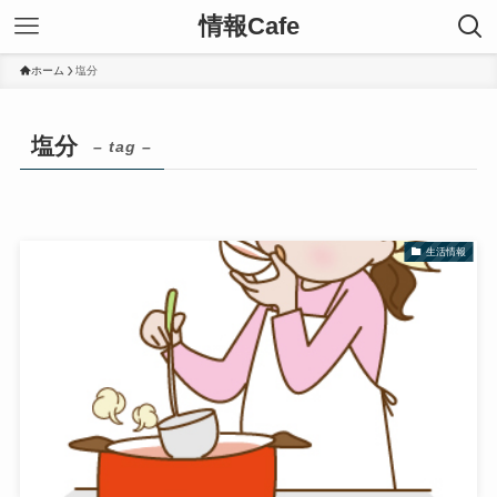
情報Cafe
ホーム
塩分
塩分
– tag –
生活情報