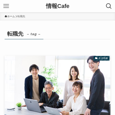
情報Cafe
ホーム
転職先
転職先
– tag –
生活情報