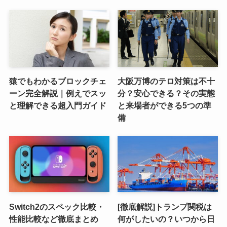
猿でもわかるブロックチェ
大阪万博のテロ対策は不十
ーン完全解説｜例えでスッ
分？安心できる？その実態
と理解できる超入門ガイド
と来場者ができる5つの準
備
Switch2のスペック比較・
[徹底解説]トランプ関税は
性能比較など徹底まとめ
何がしたいの？いつから日