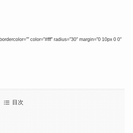
dercolor=”” color=”#fff” radius=”30″ margin=”0 10px 0 0″
目次