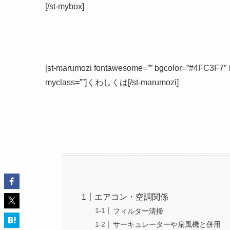
[/st-mybox]
[st-marumozi fontawesome=”” bgcolor=”#4FC3F7″ bor
myclass=””]くわしくは[/st-marumozi]
エアコン・空調関係
フィルター清掃
サーキュレーターや扇風機と併用