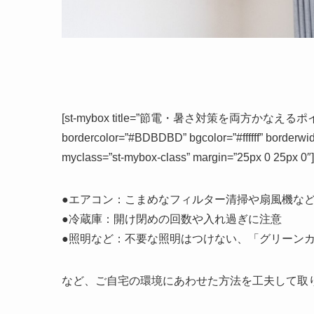
[st-mybox title=”節電・暑さ対策を両方かなえるポイント” fo
bordercolor=”#BDBDBD” bgcolor=”#ffffff” borderwidt
myclass=”st-mybox-class” margin=”25px 0 25px 0″]
●エアコン：こまめなフィルター清掃や扇風機な
●冷蔵庫：開け閉めの回数や入れ過ぎに注意
●照明など：不要な照明はつけない、「グリーン
など、ご自宅の環境にあわせた方法を工夫して取