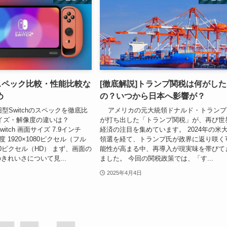
2のスペック比較・性能比較な
[徹底解説]トランプ関税は何がし
め
の？いつから日本へ影響が？
と旧型Switchのスペックを徹底比
アメリカの元大統領ドナルド・トランプ
サイズ・解像度の違いは？
が打ち出した「トランプ関税」が、再び世
Switch 画面サイズ 7.9インチ
経済の注目を集めています。 2024年の米
度 1920×1080ピクセル（フル
領選を経て、トランプ氏が政界に返り咲く
×720ピクセル（HD） まず、画面の
能性が高まる中、再導入が現実味を帯びて
きれいさについて見...
ました。 今回の関税政策では、「す...
2025年4月4日