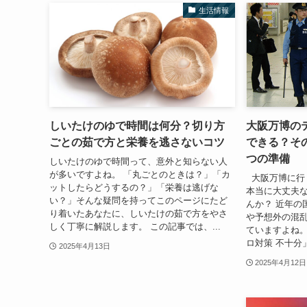
生活情報
しいたけのゆで時間は何分？切り方
大阪万博の
ごとの茹で方と栄養を逃さないコツ
できる？そ
つの準備
しいたけのゆで時間って、意外と知らない人
が多いですよね。 「丸ごとのときは？」「カ
大阪万博に行
ットしたらどうするの？」「栄養は逃げな
本当に大丈夫
い？」そんな疑問を持ってこのページにたど
んか？ 近年の
り着いたあなたに、しいたけの茹で方をやさ
や予想外の混
しく丁寧に解説します。 この記事では、...
ていますよね。
ロ対策 不十分」
2025年4月13日
2025年4月12日