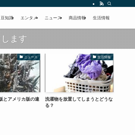
豆知識
エンタメ
ニュース
商品情報
生活情報
けします
ニュース
生活情報
版とアメリカ版の違
洗濯物を放置してしまうとどうな
新幹線
る？
とマナ