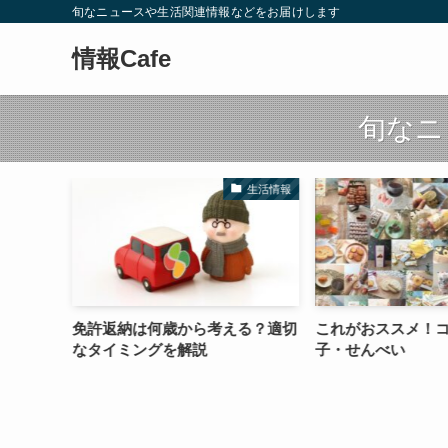
旬なニュースや生活関連情報などをお届けします
情報Cafe
旬なニ
ベント情報
生活情報
ションの
免許返納は何歳から考える？適切
これがおススメ！
？何時ま
なタイミングを解説
子・せんべい