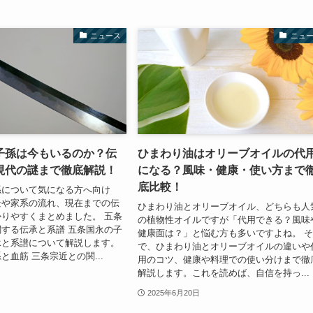
ニュース
ニュ
子孫は今もいるのか？伝
ひまわり油はオリーブオイルの代
現代の謎まで徹底解説！
になる？風味・健康・使い方まで
底比較！
孫について気になる方へ向け
景や家系の流れ、現在までの伝
ひまわり油とオリーブオイル、どちらも人
りやすくまとめました。 五条
の植物性オイルですが「代用できる？風味
する伝承と系譜 五条国永の子
健康面は？」と悩む方も多いですよね。 
承と系譜について解説します。
で、ひまわり油とオリーブオイルの違いや
と血筋 三条宗近との関...
用のコツ、健康や料理での使い分けまで徹
解説します。これを読めば、自信を持っ...
2025年6月20日