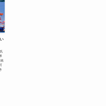
たい
氏
界
大統
可
き