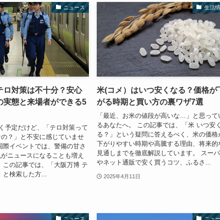
ニュース
生活
テロ対策は不十分？安心
米(コメ）はいつ安くなる？価格が
の実態と来場者ができる5
がる時期と買い方の裏ワザ7選
「最近、お米の値段が高いな…」と思って
るあなたへ。 この記事では、「米 いつ安
く予定だけど、「テロ対策って
る？」という疑問に答えるべく、米の価格
なの？」と不安に感じていませ
下がりやすい時期や高騰する理由、将来的
国際イベントでは、警備の甘さ
見通しまでを徹底解説しています。 スー
乱がニュースになることも増え
やネット通販で安く買うコツ、ふるさ...
 この記事では、「大阪万博 テ
と検索した方...
2025年4月11日
ニュース
ニュ