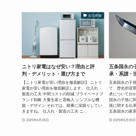
生活情報
ニトリ家電はなぜ安い？理由と評
五条国永の
判・デメリット・選び方まで
承・系譜・
【ニトリ家電が安い理由を徹底解説】 ニトリ
五条国永の子
家電が安い理由を徹底解説します。 仕入れ・
て、歴史的背
製造の工夫 中間コストの削減 プライベートブ
承について分か
ランド戦略 大量生産と直輸入 シンプルな機
国永の子孫に関
能・デザイン それでは、順番に深掘りしてい
孫に関する伝
きますね。 仕入れ・製造の工夫 ニ...
五条国永の家系
2025年6月26日
2025年6月25日