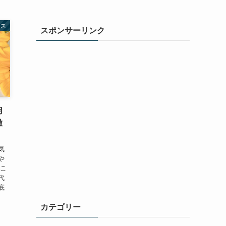
ース
スポンサーリンク
用
徹
気
や
そこ
代
底
カテゴリー