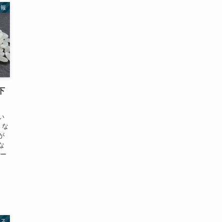
情報
下
い
くな
が
な
パー
ース